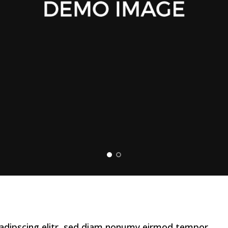
adipscing elitr, sed diam nonumy eirmod tempor